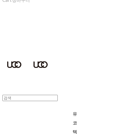
Cart
장바구니
UCOTECH
유
코
텍