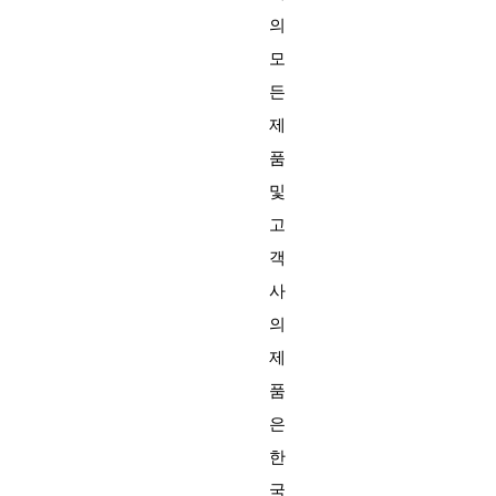
의
모
든
제
품
및
고
객
사
의
제
품
은
한
국