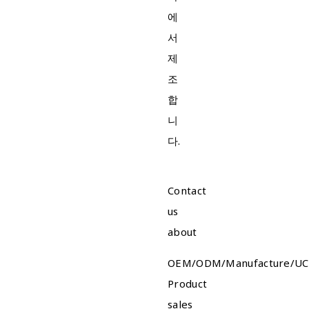
에
서
제
조
합
니
다.
Contact
us
about
OEM/ODM/Manufacture/UC
Product
sales