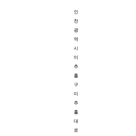
인
천
광
역
시
미
추
홀
구
미
추
홀
대
로