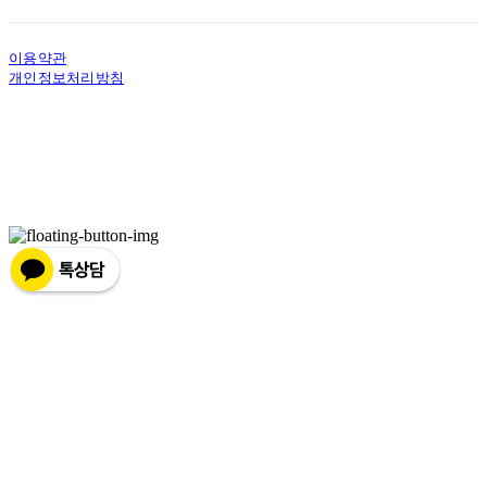
이용약관
개인정보처리방침
사업자정보확인
상호: 유코텍 | 전화: 0507-1438-7602 | 이메일: ucotech1@ucotech.co.kr
주소: 인천광역시 미추홀구 미추홀대로645번길 24, 1층 | 사업자등록번호:
131-16-92163
| 통신판매:
2015-인천남동구-0293
| 호스팅제공자: (주)식스샵